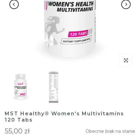
klicken um
MST Healthy® Women's Multivitamins
120 Tabs
55,00 zł
Obecnie brak na stanie