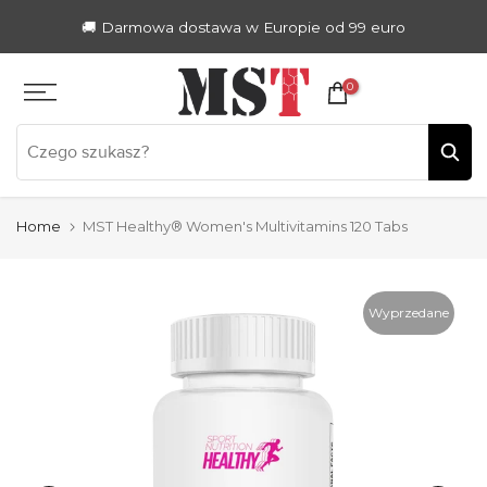
Zum
🚚 Darmowa dostawa w Europie od 99 euro
Inhalt
springen
0
Home
MST Healthy® Women's Multivitamins 120 Tabs
Wyprzedane