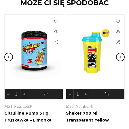
MOŻE CI SIĘ SPODOBAĆ
MST Nutrition®
MST Nutrition®
Citrulline Pump 511g
Shaker 700 Ml
Truskawka – Limonka
Transparent Yellow