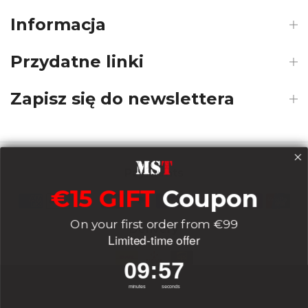
Informacja
Przydatne linki
Zapisz się do newslettera
Payments
€15 GIFT
Coupon
On your first order from €99
Delivery
Limited-time offer
9
:
Countdown ends in:
57
09
:
57
Socials
minutes
seconds