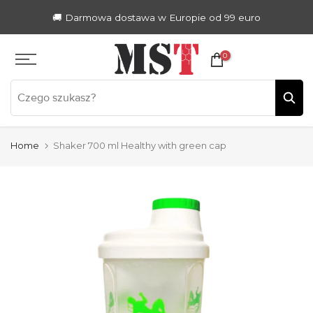
Zum
🚚 Darmowa dostawa w Europie od 99 euro
Inhalt
springen
0
Home
Shaker 700 ml Healthy with green cap