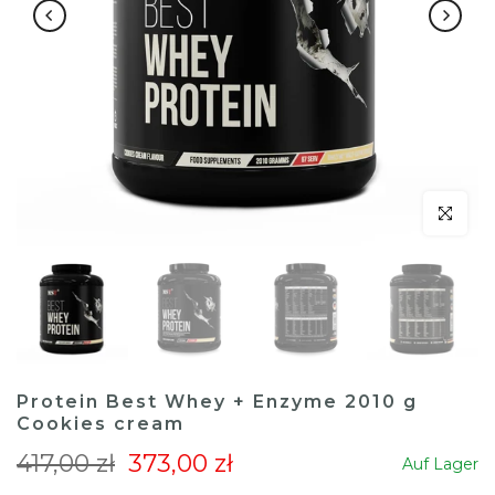
klicken um
Protein Best Whey + Enzyme 2010 g
Cookies cream
417,00 zł
373,00 zł
Auf Lager