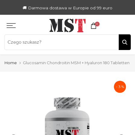
Zum
🚚 Darmowa dostawa w Europie od 99 euro
Inhalt
springen
0
Home
Glucosamin Chondroitin MSM + Hyaluron 180 Tabletten
- 3 %