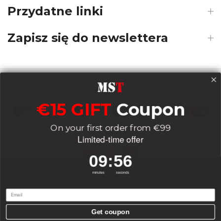
Przydatne linki
Zapisz się do newslettera
Payments
€15 GIFT
Coupon
On your first order from €99
Delivery
Limited-time offer
9
:
Countdown ends in:
56
09
:
56
Socials
minutes
seconds
Email
Get coupon
0
0