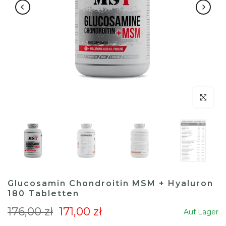
klicken um
Glucosamin Chondroitin MSM + Hyaluron
180 Tabletten
176,00 zł
171,00 zł
Auf Lager