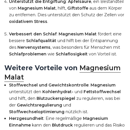
Unterstützt die Entgiftung
:
Apfelsäure
, ein Bestandteil
von
Magnesium Malat
, hilft,
Giftstoffe
aus dem Körper
zu entfernen. Dies unterstützt den Schutz der Zellen vor
oxidativem Stress
.
Verbessert den Schlaf
:
Magnesium Malat
fördert eine
bessere
Schlafqualität
und hilft bei der Entspannung
des
Nervensystems
, was besonders für Menschen mit
Schlafproblemen
wie
Schlaflosigkeit
von Vorteil ist.
Weitere Vorteile von
Magnesium
Malat
Stoffwechsel und Gewichtskontrolle
:
Magnesium
unterstützt den
Kohlenhydrat-
und
Fettstoffwechsel
und hilft, den
Blutzuckerspiegel
zu regulieren, was bei
der
Gewichtsregulierung
und
Stoffwechseloptimierung
nützlich ist.
Herzgesundheit
: Eine regelmäßige
Magnesium
Einnahme
kann den
Blutdruck
regulieren und das Risiko