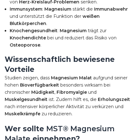
von
Herz-Kreislauf-Problemen
senken.
Immunsystem
:
Magnesium
stärkt die
Immunabwehr
und unterstützt die Funktion der
weißen
Blutkörperchen
.
Knochengesundheit
:
Magnesium
trägt zur
Knochendichte
bei und reduziert das Risiko von
Osteoporose
.
Wissenschaftlich bewiesene
Vorteile
Studien zeigen, dass
Magnesium Malat
aufgrund seiner
hohen
Bioverfügbarkeit
besonders wirksam bei
chronischer
Müdigkeit
,
Fibromyalgie
und
Muskelgesundheit
ist. Zudem hilft es, die
Erholungszeit
nach intensiver körperlicher Aktivität zu verkürzen und
Muskelkrämpfe
zu reduzieren.
Wer sollte
MST® Magnesium
Malate
einnehmen?