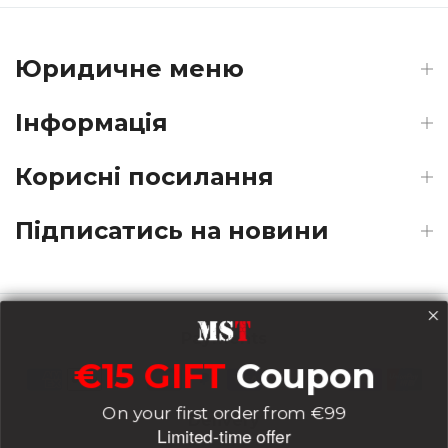
Юридичне меню
Інформація
Корисні посилання
Підписатись на новини
Payments
€15 GIFT
Coupon
On your first order from €99
Delivery
Limited-time offer