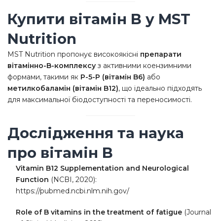
Купити вітамін B у MST
Nutrition
MST Nutrition пропонує високоякісні
препарати
вітамінно-B-комплексу
з активними коензимними
формами, такими як
P-5-P (вітамін B6)
або
метилкобаламін (вітамін B12)
, що ідеально підходять
для максимальної біодоступності та переносимості.
Дослідження та наука
про вітамін B
Vitamin B12 Supplementation and Neurological
Function
(NCBI, 2020):
https://pubmed.ncbi.nlm.nih.gov/
Role of B vitamins in the treatment of fatigue
(Journal