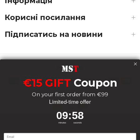
Інформація
Корисні посилання
Підписатись на новини
Payments
€15 GIFT
Coupon
Delivery
On your first order from €99
Limited-time offer
9
:
Countdown ends in:
58
09
:
58
Socials
minutes
seconds
Email