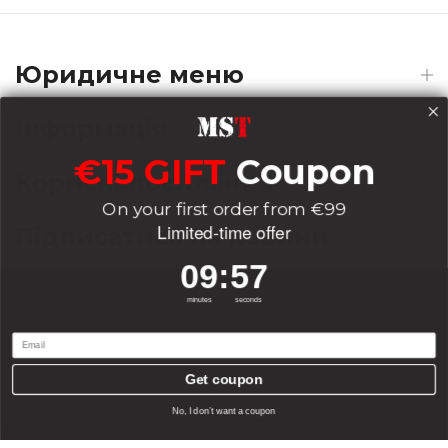
Юридичне меню
Інформація
€15 GIFT
Coupon
Корисні посилання
On your first order from €99
Limited-time offer
Підписатись на новини
9
:
Countdown ends in:
57
09
:
57
minutes
seconds
Email
Payments
Get coupon
0
0
No, I don’t want a coupon
Дім
Список бажань
Кошик
Рахунок
Пошук
Delivery