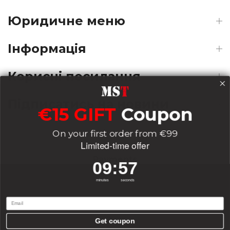
Юридичне меню
Інформація
Корисні посилання
Підписатись на новини
€15 GIFT
Coupon
On your first order from €99
Limited-time offer
Payments
9
:
Countdown ends in:
57
09
:
57
minutes
seconds
Delivery
Email
Get coupon
0
0