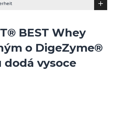
erheit
MST® BEST Whey
něným o DigeZyme®
u dodá vysoce