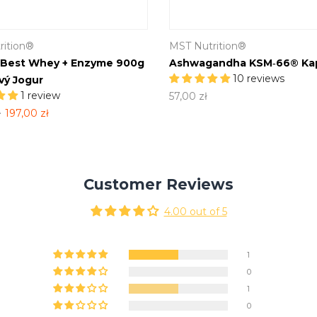
rition®
MST Nutrition®
 Best Whey + Enzyme 900g
Ashwagandha KSM‑66® Ka
10 reviews
ý Jogur
1 review
57,00 zł
ł
197,00 zł
Customer Reviews
4.00 out of 5
1
0
1
0