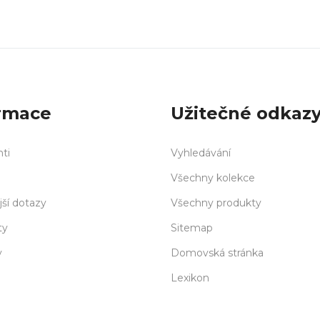
rmace
Užitečné odkaz
nti
Vyhledávání
Všechny kolekce
jší dotazy
Všechny produkty
ty
Sitemap
y
Domovská stránka
Lexikon