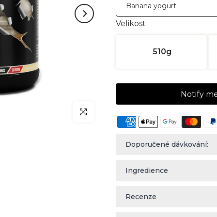
Velikost
510g
Notify m
klicken um zu vergrößern
Doporučené dávkování:
Ingredience
Recenze