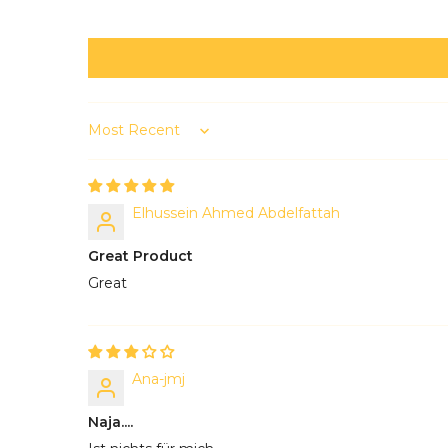
Sort by
Elhussein Ahmed Abdelfattah
Great Product
Great
Ana-jmj
Naja....