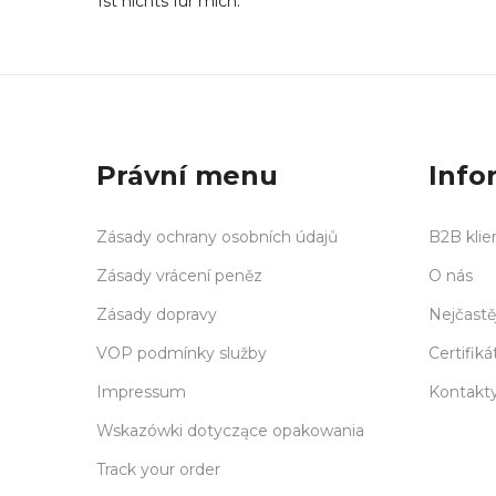
Ist nichts für mich.
Právní menu
Info
Zásady ochrany osobních údajů
B2B klie
Zásady vrácení peněz
O nás
Zásady dopravy
Nejčastě
VOP podmínky služby
Certifiká
Impressum
Kontakt
Wskazówki dotyczące opakowania
Track your order