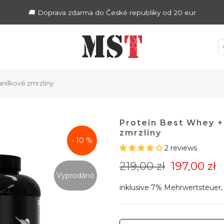
🚚 Doprava zdarma do České republiky od 20 eur
anilkové zmrzliny
Protein Best Whey +
zmrzliny
- 10 %
2 reviews
219,00 zł
197,00 zł
Vyprodáno
inklusive 7% Mehrwertsteuer,