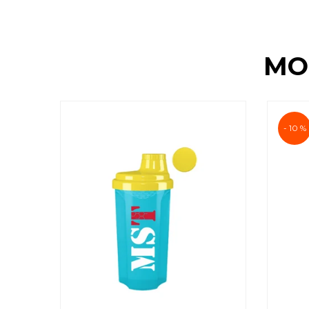
MO
- 10 %