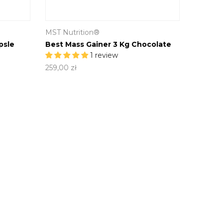
MST Nutrition®
psle
Best Mass Gainer 3 Kg Chocolate
1 review
259,00 zł