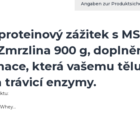
Angaben zur Produktsich
 proteinový zážitek s 
 Zmrzlina 900 g, dopl
inace, která vašemu těl
a trávicí enzymy.
ktu:
 Whey...