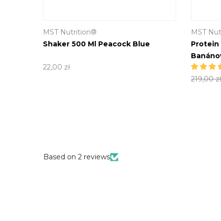
MST Nutrition®
MST Nut
Yellow
Shaker 500 Ml Peacock Blue
Protein
Banánov
22,00 zł
219,00 z
Based on 2 reviews