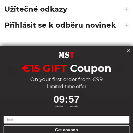
Užitečné odkazy
Přihlásit se k odběru novinek
Payments
€15 GIFT
Coupon
On your first order from €99
Delivery
Limited-time offer
9
:
Countdown ends in:
56
09
:
56
Socials
minutes
seconds
Email
Get coupon