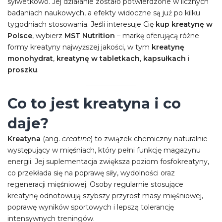
sylwetkowo. Jej działanie zostało potwierdzone w licznych
badaniach naukowych, a efekty widoczne są już po kilku
tygodniach stosowania. Jeśli interesuje Cię
kup kreatynę w
Polsce
, wybierz
MST Nutrition
– markę oferującą różne
formy kreatyny najwyższej jakości, w tym
kreatynę
monohydrat
,
kreatynę w tabletkach
,
kapsułkach
i
proszku
.
Co to jest kreatyna i co
daje?
Kreatyna
(ang.
creatine
) to związek chemiczny naturalnie
występujący w mięśniach, który pełni funkcję magazynu
energii. Jej suplementacja zwiększa poziom fosfokreatyny,
co przekłada się na poprawę siły, wydolności oraz
regeneracji mięśniowej. Osoby regularnie stosujące
kreatynę odnotowują szybszy przyrost masy mięśniowej,
poprawę wyników sportowych i lepszą tolerancję
intensywnych treningów.