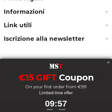
Informazioni
Link utili
Iscrizione alla newsletter
Payments
€15 GIFT
Coupon
Delivery
On your first order from €99
Limited-time offer
9
:
Countdown ends in:
56
09
:
56
Socials
minutes
seconds