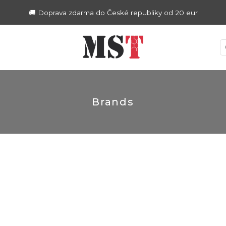
🚚 Doprava zdarma do České republiky od 20 eur
Brands