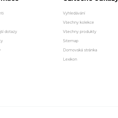
nti
Vyhledávání
Všechny kolekce
jší dotazy
Všechny produkty
ty
Sitemap
y
Domovská stránka
Lexikon
Delivery
S