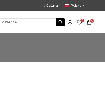
čeština
Polsko
0
0