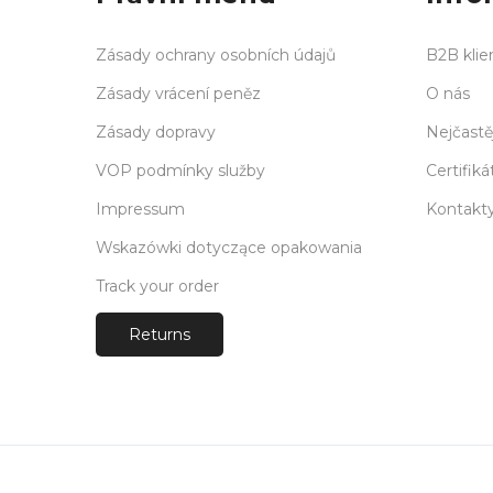
Zásady ochrany osobních údajů
B2B klie
Zásady vrácení peněz
O nás
Zásady dopravy
Nejčastě
VOP podmínky služby
Certifiká
Impressum
Kontakt
Wskazówki dotyczące opakowania
Track your order
Returns
Payments