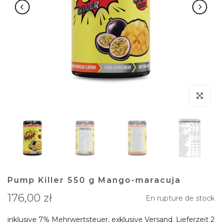
klicken um
Pump Killer 550 g Mango-maracuja
176,00 zł
En rupture de stock
inklusive 7% Mehrwertsteuer, exklusive
Versand
. Lieferzeit 2