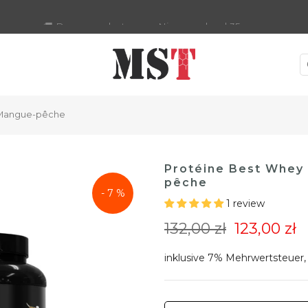
🚚 Darmowa dostawa w Austrii od 35 euro
r Mangue-pêche
Protéine Best Whey
pêche
- 7 %
1 review
132,00 zł
123,00 zł
inklusive 7% Mehrwertsteuer,