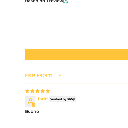
Based on 1 review
Sort by
farid
Buono