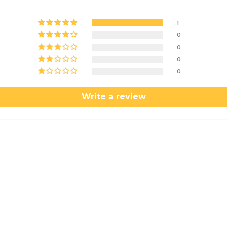
1
0
0
0
0
Write a review