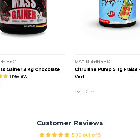
rition®
MST Nutrition®
n Best Whey + Enzyme 900g
Ashwagandha KSM-66® Gé
 Banane
Par MST® Nutrition
1 review
10 reviews
ł
197,00 zł
57,00 zł
Customer Reviews
5.00 out of 5