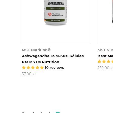
MST Nutrition®
MST Nut
 Yellow
Shaker 500 Ml Peacock Blue
Protei
Yaourt
22,00 zł
219,00 z