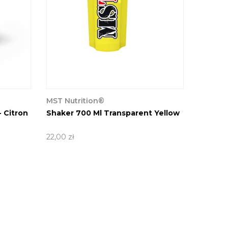
MST Nutrition®
lules
Best Mass Gainer 3 Kg Chocolate
1 review
259,00 zł