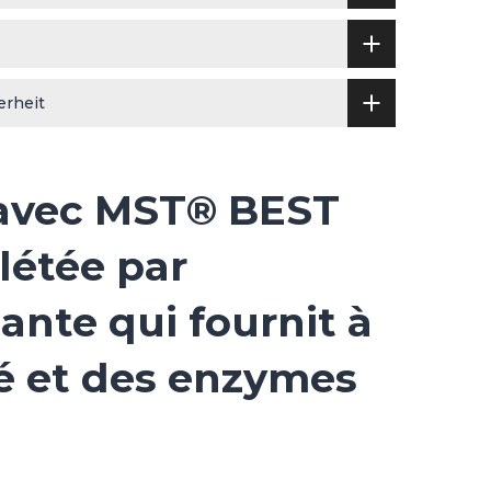
erheit
 avec MST® BEST
létée par
nte qui fournit à
té et des enzymes