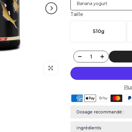
Taille
510g
klicken um zu vergrößern
Plu
Dosage recommandé :
Ingrédients