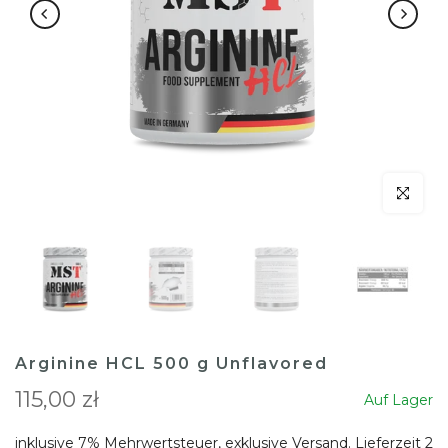
klicken um
Arginine HCL 500 g Unflavored
115,00 zł
Auf Lager
inklusive 7% Mehrwertsteuer, exklusive
Versand
. Lieferzeit 2