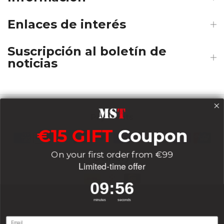
Enlaces de interés
Suscripción al boletín de
noticias
Payments
€15 GIFT
Coupon
On your first order from €99
Delivery
Limited-time offer
9
:
Countdown ends in:
56
09
:
56
Socials
minutes
seconds
Email