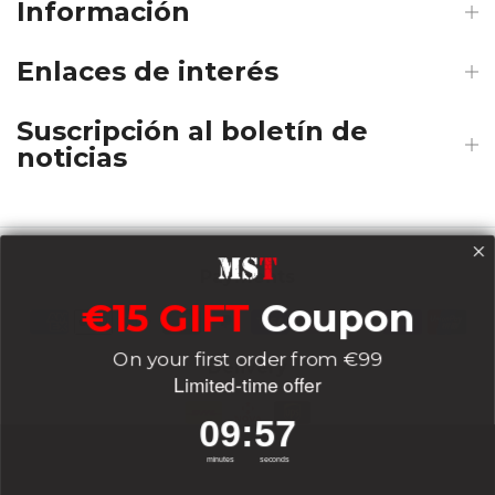
Información
Enlaces de interés
Suscripción al boletín de
noticias
Payments
€15 GIFT
Coupon
On your first order from €99
Delivery
Limited-time offer
9
:
Countdown ends in:
56
09
:
56
Socials
minutes
seconds