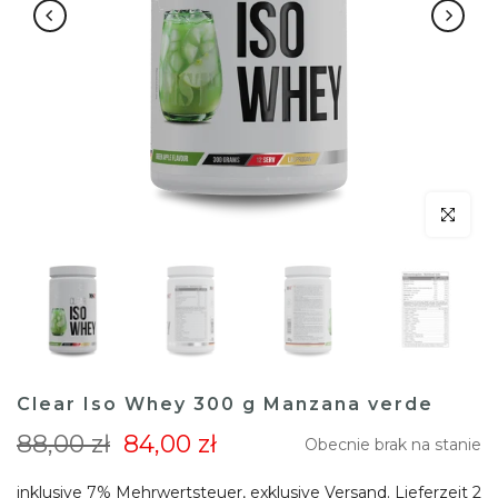
klicken um
Clear Iso Whey 300 g Manzana verde
88,00 zł
84,00 zł
Obecnie brak na stanie
inklusive 7% Mehrwertsteuer, exklusive
Versand
. Lieferzeit 2